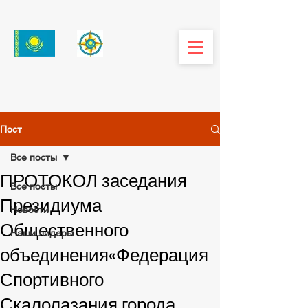
Пост
Все посты
ПРОТОКОЛ заседания
Все посты
Президиума
Новости
Общественного
Наши лидеры
объединения«Федерация
Спортивного
Скалолазания города