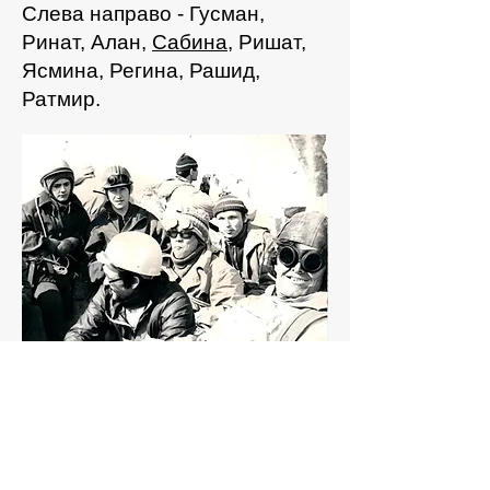
Слева направо - Гусман,
Ринат, Алан,
Сабина
, Ришат,
Ясмина, Регина, Рашид,
Ратмир.
Первый тренер по альпинизму
- Марьяшев Алексей
Николаевич.